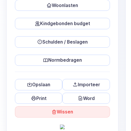
Situatie
Woonlasten
A
Soort
Soort
Kindgebonden budget
Soort
O
Schulden / Beslagen
Normbedragen
Opslaan
Importeer
Print
Word
Wissen