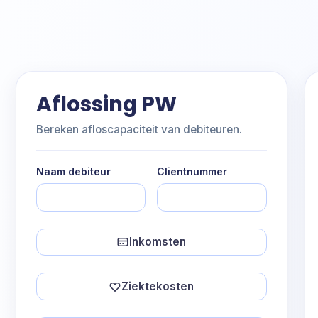
Aflossing PW
Bereken afloscapaciteit van debiteuren.
Naam debiteur
Clientnummer
Inkomsten
Zie
A
Ziektekosten
Inkomsten
S