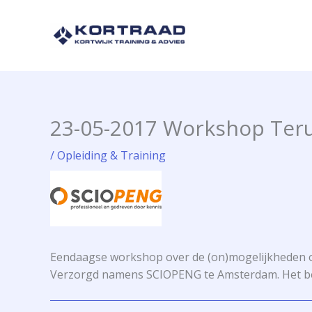
Ga
naar
de
inhoud
23-05-2017 Workshop Ter
/
Opleiding & Training
Eendaagse workshop over de (on)mogelijkheden om
Verzorgd namens SCIOPENG te Amsterdam. Het be