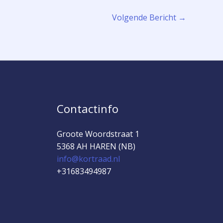
Volgende Bericht
→
Contactinfo
Groote Woordstraat 1
5368 AH HAREN (NB)
info@kortraad.nl
+31683494987