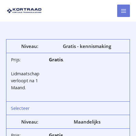
Ga
naar
de
inhoud
Gratis - kennismaking
Gratis
.
Lidmaatschap
verloopt na 1
Maand.
Selecteer
Maandelijks
Gratis
.