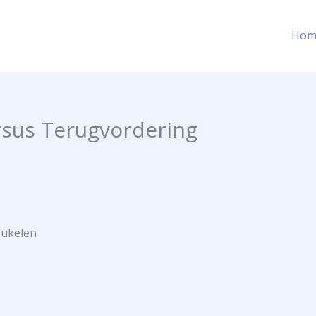
Hom
rsus Terugvordering
eukelen