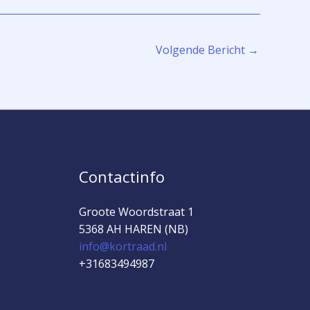
Volgende Bericht
→
Contactinfo
Groote Woordstraat 1
5368 AH HAREN (NB)
info@kortraad.nl
+31683494987