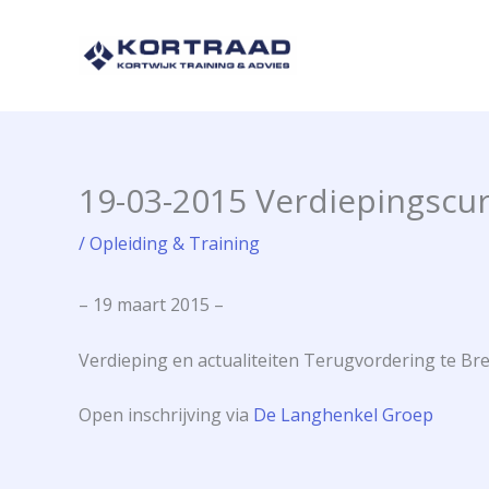
Ga
naar
de
inhoud
19-03-2015 Verdiepingscu
/
Opleiding & Training
– 19 maart 2015 –
Verdieping en actualiteiten Terugvordering te Br
Open inschrijving via
De Langhenkel Groep