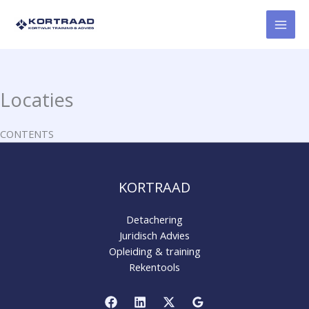
Ga
naar
de
inhoud
Locaties
CONTENTS
KORTRAAD
Detachering
Juridisch Advies
Opleiding & training
Rekentools